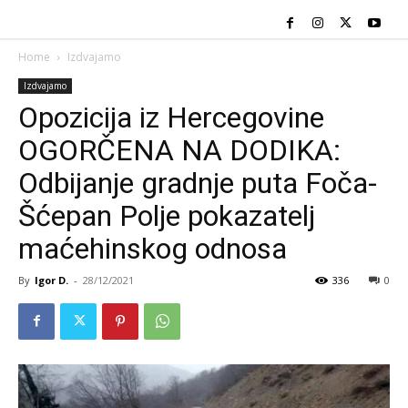
Home
Izdvajamo
Izdvajamo
Opozicija iz Hercegovine
OGORČENA NA DODIKA:
Odbijanje gradnje puta Foča-
Šćepan Polje pokazatelj
maćehinskog odnosa
By
Igor D.
-
28/12/2021
336
0