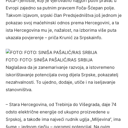
Foča-Tjentište, koji je vjerovatno najgori putni pravac u
Evropi zajedno sa putnim pravcem Foča-Šćepan polje.
Takvom izjavom, srpski član Predsjedništva još jednom je
pokazao svoj maćehinski odnos prema Hercegovini, a ta
ista Hercegovina mu je, nažalost, na izborima više puta
ukazala povjerenje – priča Krunić za Srpskainfo.
FOTO: FOTO: SINIŠA PAŠALIĆ/RAS SRBIJA
Naglašava da je zanemarivanje razvoja, a istovremeno
iskorištavanje potencijala ovog dijela Srpske, pokazatelj
nezahvalnosti. To ujedno, dodaje, utiče i na iseljavanje
stanovništva.
– Stara Hercegovina, od Trebinja do Višegrada, daje 74
odsto električne energije od ukupno proizvedene u
Srpskoj, a takođe ima najveći rudnik uglja „Miljevina“, ima
šume – jednom rječju – ogromni potencijal. Na ovim