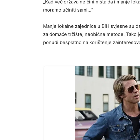
„Kad već država ne čini ništa da i manje lok
moramo učiniti sami…“
Manje lokalne zajednice u BiH svjesne su da 
za domaće tržište, neobične metode. Tako je
ponudi besplatno na korištenje zainteresov