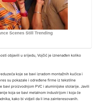
sti objavili u srijedu, Vojčić je iznenađen koliko
eduzeća koje se bavi izradom montažnih kućica i
res su pokazale i određene firme iz tekstilne
se bavi proizvodnjom PVC i aluminijske stolarije. Javili
nije koja se bavi metalnom industrijom i koja će
nika, kako bi vidjeli da li ima zainteresovanih.