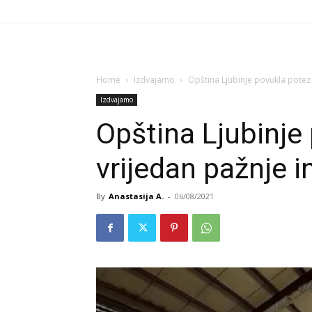
Home
Izdvajamo
Opština Ljubinje povukla potez 
Izdvajamo
Opština Ljubinje
vrijedan pažnje i
By
Anastasija A.
-
06/08/2021