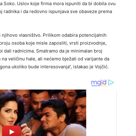
Soko. Uslov koje firma mora ispuniti da bi dobila ovu
roj radnika i da redovno ispunjava sve obaveze prema
 njihovo vlasništvo. Prilikom odabira potencijalnih
oju osoba koje misle zaposliti, vrsti proizvodnje,
 bi dali radnicima. Smatramo da je minimalan broj
m na veličinu hale, ali nećemo bježati od varijante da
ona ukoliko bude interesovanja“, istakao je Vojčić.