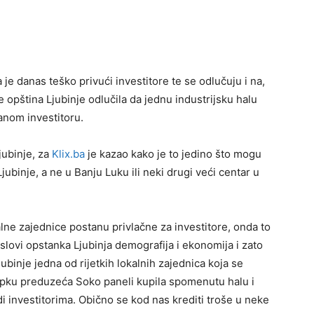
je danas teško privući investitore te se odlučuju i na,
 opština Ljubinje odlučila da jednu industrijsku halu
anom investitoru.
jubinje, za
Klix.ba
je kazao kako je to jedino što mogu
Ljubinje, a ne u Banju Luku ili neki drugi veći centar u
alne zajednice postanu privlačne za investitore, onda to
lovi opstanka Ljubinja demografija i ekonomija i zato
jubinje jedna od rijetkih lokalnih zajednica koja se
upku preduzeća Soko paneli kupila spomenutu halu i
di investitorima. Obično se kod nas krediti troše u neke