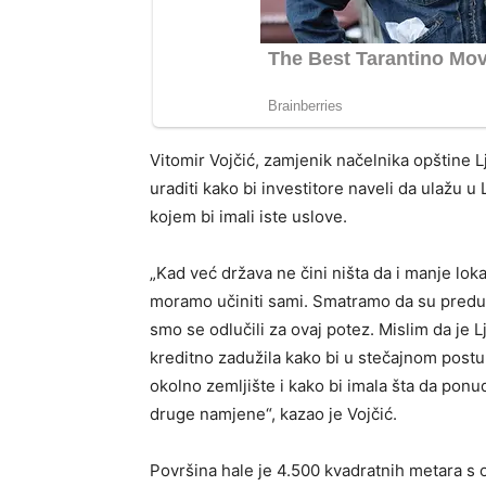
Vitomir Vojčić, zamjenik načelnika opštine L
uraditi kako bi investitore naveli da ulažu u 
kojem bi imali iste uslove.
„Kad već država ne čini ništa da i manje lok
moramo učiniti sami. Smatramo da su predus
smo se odlučili za ovaj potez. Mislim da je L
kreditno zadužila kako bi u stečajnom post
okolno zemljište i kako bi imala šta da ponu
druge namjene“, kazao je Vojčić.
Površina hale je 4.500 kvadratnih metara s 