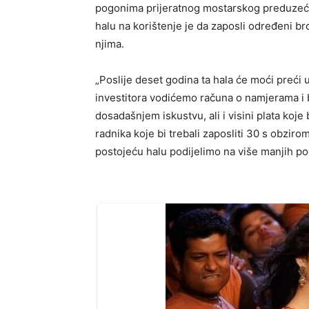
pogonima prijeratnog mostarskog preduzeća 
halu na korištenje je da zaposli određeni b
njima.
„Poslije deset godina ta hala će moći preći u
investitora vodićemo računa o namjerama i br
dosadašnjem iskustvu, ali i visini plata koje
radnika koje bi trebali zaposliti 30 s obziro
postojeću halu podijelimo na više manjih pog