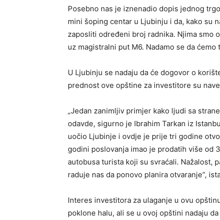
Posebno nas je iznenadio dopis jednog trgov
mini šoping centar u Ljubinju i da, kako su 
zaposliti određeni broj radnika. Njima smo 
uz magistralni put M6. Nadamo se da ćemo to 
U Ljubinju se nadaju da će dogovor o korišt
prednost ove opštine za investitore su nave
„Jedan zanimljiv primjer kako ljudi sa stran
odavde, sigurno je Ibrahim Tarkan iz Istanbula
uočio Ljubinje i ovdje je prije tri godine ot
godini poslovanja imao je prodatih više od 
autobusa turista koji su svraćali. Nažalost, 
raduje nas da ponovo planira otvaranje“, ista
Interes investitora za ulaganje u ovu opštinu 
poklone halu, ali se u ovoj opštini nadaju da