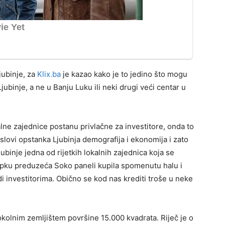
jubinje, za
Klix.ba
je kazao kako je to jedino što mogu
Ljubinje, a ne u Banju Luku ili neki drugi veći centar u
alne zajednice postanu privlačne za investitore, onda to
lovi opstanka Ljubinja demografija i ekonomija i zato
jubinje jedna od rijetkih lokalnih zajednica koja se
upku preduzeća Soko paneli kupila spomenutu halu i
di investitorima. Obično se kod nas krediti troše u neke
okolnim zemljištem površine 15.000 kvadrata. Riječ je o