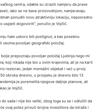
ačkog centra, odakle su izrazili namjeru da prave
naveli, iako se ne bave proizvodnjom, namjeravaju
odmah ponudili novu atraktivniju lokaciju, neposredno
uspjeti dogovoriti“, poručio je Vojčić.
enju hale uskoro biti postignut, a kao posebnu
li veoma povoljan geografski položaj.
e bolje prepoznaju povoljan položaj Ljubinja nego mi
, koji nikada nije bio u ovim krajevima, ali je na karti
vorio restoran, jedan montažni objekat i već u prvoj
350 obroka dnevno, u prosjeku je dnevno bilo 13
pandemija je poremetila njegove daljnje planove, ali
kao je Vojčić.
do sada i nije bio veliki, zbog toga su se i odlučili da
 će ovaj potez privući brojne investitore da istraže i