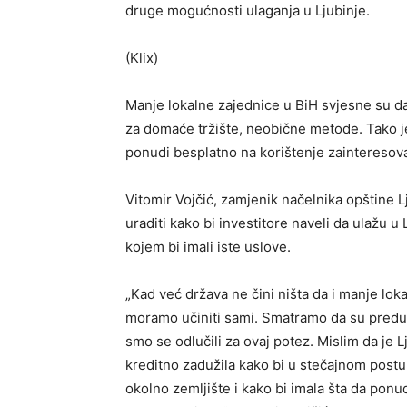
druge mogućnosti ulaganja u Ljubinje.
(Klix)
Manje lokalne zajednice u BiH svjesne su da 
za domaće tržište, neobične metode. Tako je
ponudi besplatno na korištenje zainteresov
Vitomir Vojčić, zamjenik načelnika opštine L
uraditi kako bi investitore naveli da ulažu u 
kojem bi imali iste uslove.
„Kad već država ne čini ništa da i manje lok
moramo učiniti sami. Smatramo da su predus
smo se odlučili za ovaj potez. Mislim da je L
kreditno zadužila kako bi u stečajnom post
okolno zemljište i kako bi imala šta da ponu