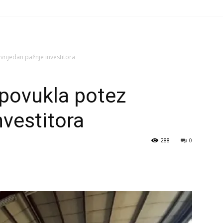
vrijedan pažnje investitora
 povukla potez
nvestitora
288
0