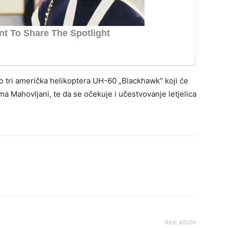
do tri američka helikoptera UH-60 „Blackhawk“ koji će
ma Mahovljani, te da se očekuje i učestvovanje letjelica
Next article