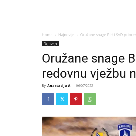
Home
Najnovije
Oružane snage BiH i SAD pripre
Najnovije
Oružane snage B
redovnu vježbu 
By
Anastasija A.
-
06/07/2022