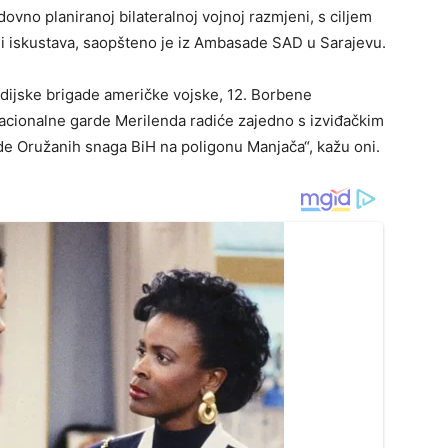
vno planiranoj bilateralnoj vojnoj razmjeni, s ciljem
a i iskustava, saopšteno je iz Ambasade SAD u Sarajevu.
adijske brigade američke vojske, 12. Borbene
acionalne garde Merilenda radiće zajedno s izviđačkim
ade Oružanih snaga BiH na poligonu Manjača“, kažu oni.