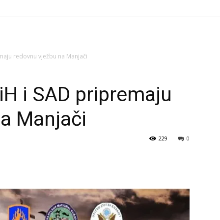
maju redovnu vježbu na Manjači
iH i SAD pripremaju
na Manjači
229
0