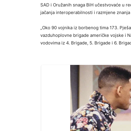
SAD i Oružanih snaga BiH učestvovaće u redo
jačanja interoperabilnosti i razmjene znanj
„Oko 90 vojnika iz borbenog tima 173. Pješ
vazduhoplovne brigade američke vojske i N
vodovima iz 4. Brigade, 5. Brigade i 6. Brig