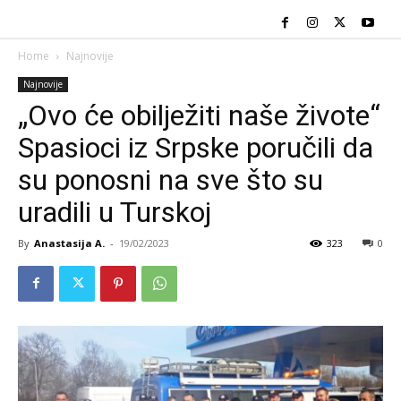
Home
Najnovije
Najnovije
„Ovo će obilježiti naše živote“
Spasioci iz Srpske poručili da
su ponosni na sve što su
uradili u Turskoj
By
Anastasija A.
-
19/02/2023
323
0