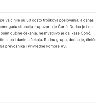
goriva činile su 30 odsto troškova poslovanja, a danas
emoguću situaciju – upozorio je Ćorić. Dodao je i da
osim dužine čekanja, neshvatljivo je da, kaže Ćorić,
tima, pa i danima čekaju. Radnu grupu, dodao je, činiće
nja prevoznika i Privredne komore RS.