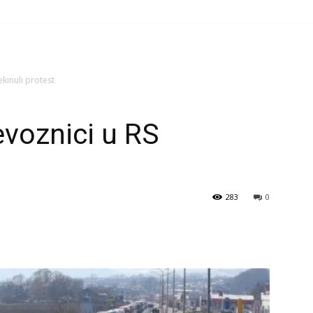
kinuli protest
voznici u RS
283
0