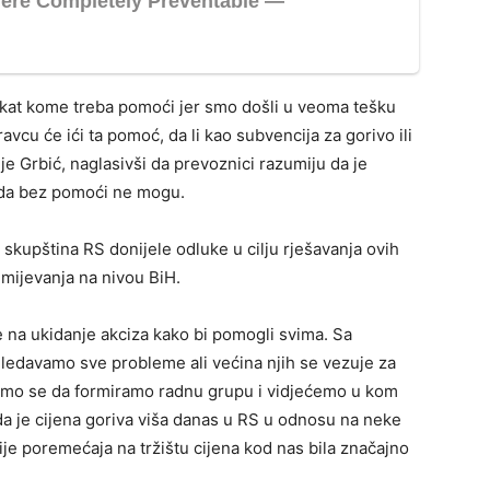
ekat kome treba pomoći jer smo došli u veoma tešku
vcu će ići ta pomoć, da li kao subvencija za gorivo ili
je Grbić, naglasivši da prevoznici razumiju da je
i da bez pomoći ne mogu.
skupština RS donijele odluke u cilju rješavanja ovih
umijevanja na nivou BiH.
e na ukidanje akciza kako bi pomogli svima. Sa
ledavamo sve probleme ali većina njih se vezuje za
i smo se da formiramo radnu grupu i vidjećemo u kom
 da je cijena goriva viša danas u RS u odnosu na neke
ije poremećaja na tržištu cijena kod nas bila značajno