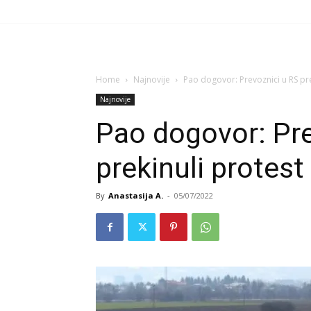
Home
Najnovije
Pao dogovor: Prevoznici u RS pre
Najnovije
Pao dogovor: Pre
prekinuli protest
By
Anastasija A.
-
05/07/2022