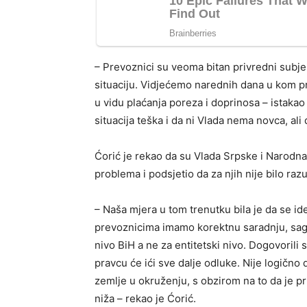
– Prevoznici su veoma bitan privredni subj
situaciju. Vidjećemo narednih dana u kom pra
u vidu plaćanja poreza i doprinosa – istakao 
situacija teška i da ni Vlada nema novca, al
Ćorić je rekao da su Vlada Srpske i Narodna 
problema i podsjetio da za njih nije bilo raz
– Naša mjera u tom trenutku bila je da se id
prevoznicima imamo korektnu saradnju, sag
nivo BiH a ne za entitetski nivo. Dogovoril
pravcu će ići sve dalje odluke. Nije logično
zemlje u okruženju, s obzirom na to da je pr
niža – rekao je Ćorić.