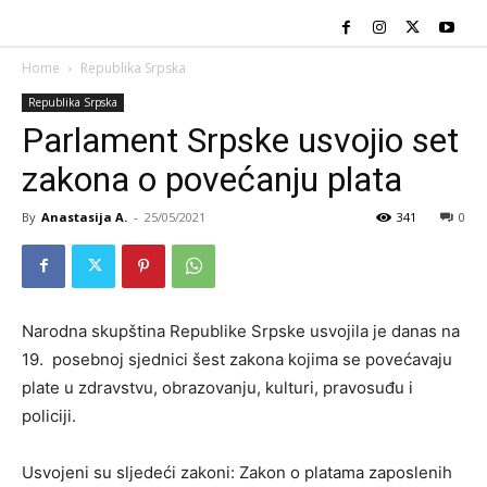
Home
Republika Srpska
Republika Srpska
Parlament Srpske usvojio set
zakona o povećanju plata
By
Anastasija A.
-
25/05/2021
341
0
Narodna skupština Republike Srpske usvojila je danas na
19. posebnoj sjednici šest zakona kojima se povećavaju
plate u zdravstvu, obrazovanju, kulturi, pravosuđu i
policiji.
Usvojeni su sljedeći zakoni: Zakon o platama zaposlenih