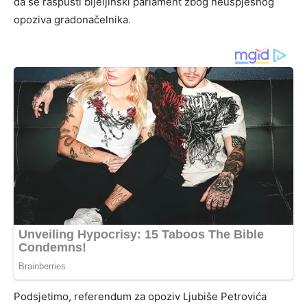
da se raspusti bijeljinski parlament zbog neuspješnog
opoziva gradonačelnika.
Podsjetimo, referendum za opoziv Ljubiše Petrovića