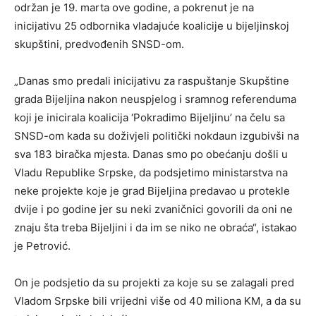
održan je 19. marta ove godine, a pokrenut je na
inicijativu 25 odbornika vladajuće koalicije u bijeljinskoj
skupštini, predvođenih SNSD-om.
„Danas smo predali inicijativu za raspuštanje Skupštine
grada Bijeljina nakon neuspjelog i sramnog referenduma
koji je inicirala koalicija ‘Pokradimo Bijeljinu’ na čelu sa
SNSD-om kada su doživjeli politički nokdaun izgubivši na
sva 183 biračka mjesta. Danas smo po obećanju došli u
Vladu Republike Srpske, da podsjetimo ministarstva na
neke projekte koje je grad Bijeljina predavao u protekle
dvije i po godine jer su neki zvaničnici govorili da oni ne
znaju šta treba Bijeljini i da im se niko ne obraća“, istakao
je Petrović.
On je podsjetio da su projekti za koje su se zalagali pred
Vladom Srpske bili vrijedni više od 40 miliona KM, a da su