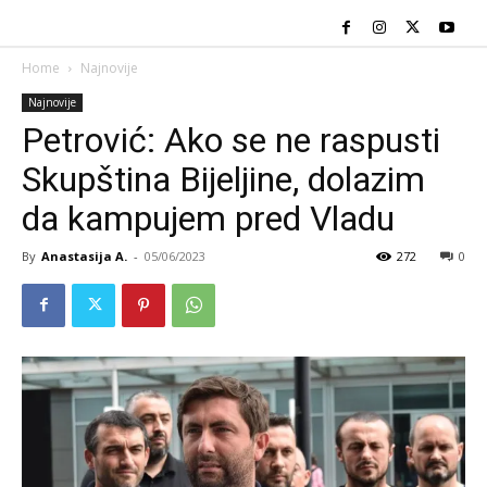
Home
Najnovije
Najnovije
Petrović: Ako se ne raspusti
Skupština Bijeljine, dolazim
da kampujem pred Vladu
By
Anastasija A.
-
05/06/2023
272
0