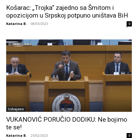
Košarac: „Trojka“ zajedno sa Šmitom i
opozicijom u Srpskoj potpuno uništava BiH
Katarina B.
-
08/03/2025
0
Izdvajamo
VUKANOVIĆ PORUČIO DODIKU: Ne bojimo
te se!
Katarina B.
-
25/02/2025
0