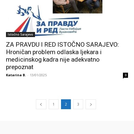
Istočno Sarajevo
ZA PRAVDU I RED ISTOČNO SARAJEVO:
Hroničan problem odlaska ljekara i
medicinskog kadra nije adekvatno
prepoznat
Katarina B.
-
13/01/2025
0
1
2
3