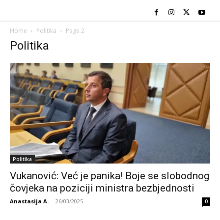
Home
Politika
Page 2
Politika
Politika
Vukanović: Već je panika! Boje se slobodnog
čovjeka na poziciji ministra bezbjednosti
Anastasija A.
-
26/03/2025
0