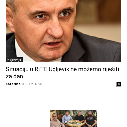
Najnovije
Situaciju u RiTE Ugljevik ne možemo riješiti
za dan
Katarina B.
-
17/01/2025
0