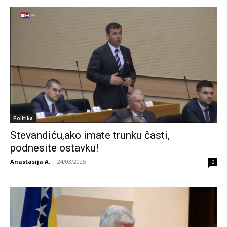
Politika
Stevandiću,ako imate trunku časti,
podnesite ostavku!
Anastasija A.
-
24/03/2025
0