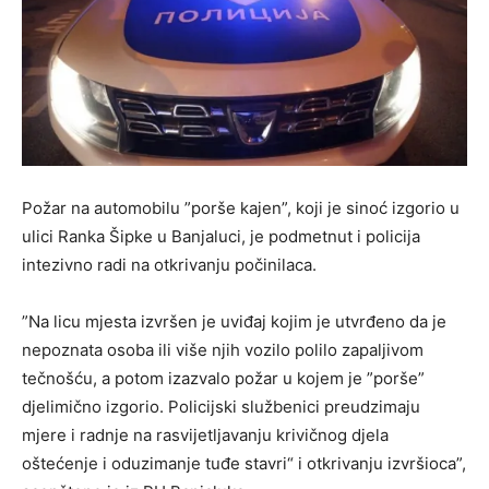
Požar na automobilu ”porše kajen”, koji je sinoć izgorio u
ulici Ranka Šipke u Banjaluci, je podmetnut i policija
intezivno radi na otkrivanju počinilaca.
”Na licu mjesta izvršen je uviđaj kojim je utvrđeno da je
nepoznata osoba ili više njih vozilo polilo zapaljivom
tečnošću, a potom izazvalo požar u kojem je ”porše”
djelimično izgorio. Policijski službenici preudzimaju
mjere i radnje na rasvijetljavanju krivičnog djela
oštećenje i oduzimanje tuđe stavri“ i otkrivanju izvršioca”,