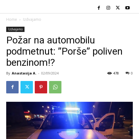
Home
Izdvajamo
Izdvajamo
Požar na automobilu
podmetnut: ”Porše” poliven
benzinom!?
By
Anastasija A.
-
02/09/2024
478
0