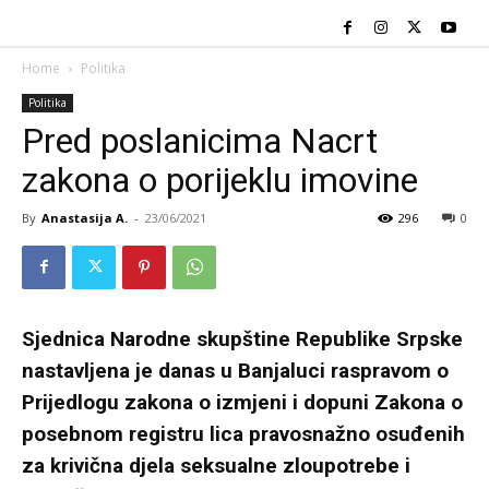
Home
Politika
Politika
Pred poslanicima Nacrt
zakona o porijeklu imovine
By
Anastasija A.
-
23/06/2021
296
0
Sjednica Narodne skupštine Republike Srpske
nastavljena je danas u Banjaluci raspravom o
Prijedlogu zakona o izmjeni i dopuni Zakona o
posebnom registru lica pravosnažno osuđenih
za krivična djela seksualne zloupotrebe i