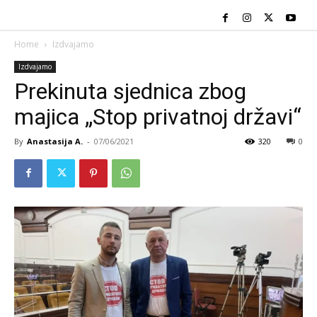
Home
Izdvajamo
Izdvajamo
Prekinuta sjednica zbog
majica „Stop privatnoj državi“
By
Anastasija A.
-
07/06/2021
320
0