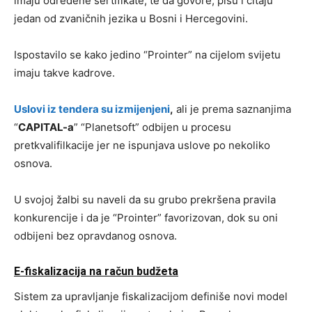
imaju određene sertifikate, te da govore, pišu i čitaju
jedan od zvaničnih jezika u Bosni i Hercegovini.
Ispostavilo se kako jedino “Prointer” na cijelom svijetu
imaju takve kadrove.
Uslovi iz tendera su izmijenjeni
,
ali je prema saznanjima
“
CAPITAL-a
” “Planetsoft” odbijen u procesu
pretkvalifilkacije jer ne ispunjava uslove po nekoliko
osnova.
U svojoj žalbi su naveli da su grubo prekršena pravila
konkurencije i da je “Prointer” favorizovan, dok su oni
odbijeni bez opravdanog osnova.
E-fiskalizacija na račun budžeta
Sistem za upravljanje fiskalizacijom definiše novi model