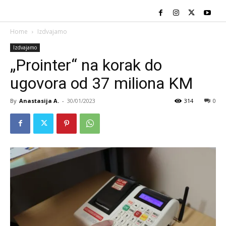
Home
Izdvajamo
Izdvajamo
„Prointer“ na korak do
ugovora od 37 miliona KM
By
Anastasija A.
-
30/01/2023
314
0