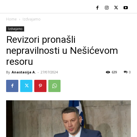
Home
Izdvajamo
Izdvajamo
Revizori pronašli
nepravilnosti u Nešićevom
resoru
By
Anastasija A.
-
27/07/2024
639
0