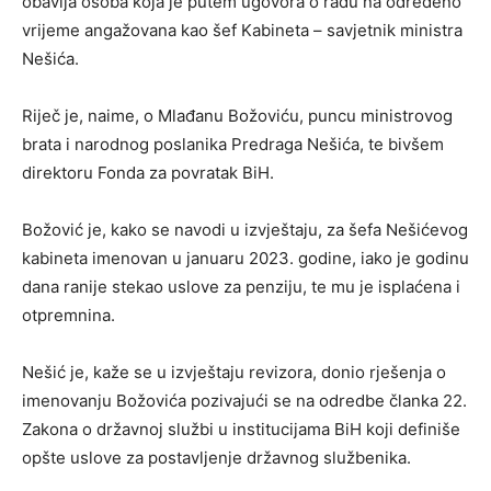
obavlja osoba koja je putem ugovora o radu na određeno
vrijeme angažovana kao šef Kabineta – savjetnik ministra
Nešića.
Riječ je, naime, o Mlađanu Božoviću, puncu ministrovog
brata i narodnog poslanika Predraga Nešića, te bivšem
direktoru Fonda za povratak BiH.
Božović je, kako se navodi u izvještaju, za šefa Nešićevog
kabineta imenovan u januaru 2023. godine, iako je godinu
dana ranije stekao uslove za penziju, te mu je isplaćena i
otpremnina.
Nešić je, kaže se u izvještaju revizora, donio rješenja o
imenovanju Božovića pozivajući se na odredbe članka 22.
Zakona o državnoj službi u institucijama BiH koji definiše
opšte uslove za postavljenje državnog službenika.