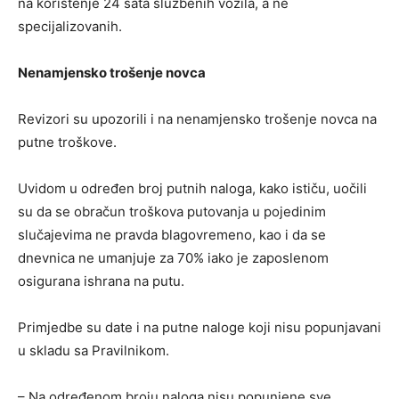
na korištenje 24 sata službenih vozila, a ne
specijalizovanih.
Nenamjensko trošenje novca
Revizori su upozorili i na nenamjensko trošenje novca na
putne troškove.
Uvidom u određen broj putnih naloga, kako ističu, uočili
su da se obračun troškova putovanja u pojedinim
slučajevima ne pravda blagovremeno, kao i da se
dnevnica ne umanjuje za 70% iako je zaposlenom
osigurana ishrana na putu.
Primjedbe su date i na putne naloge koji nisu popunjavani
u skladu sa Pravilnikom.
– Na određenom broju naloga nisu popunjene sve