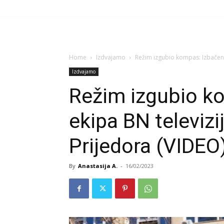
Home
Izdvajamo
Režim izgubio kompas: Izbačena 
Izdvajamo
Režim izgubio k
ekipa BN televizi
Prijedora (VIDEO
By
Anastasija A.
-
16/02/2023