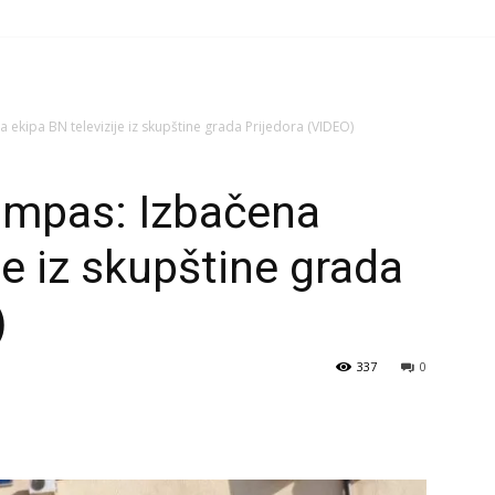
ekipa BN televizije iz skupštine grada Prijedora (VIDEO)
ompas: Izbačena
je iz skupštine grada
)
337
0