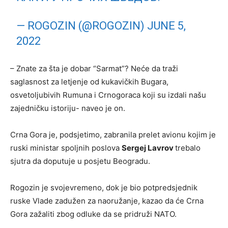
— ROGOZIN (@ROGOZIN)
JUNE 5,
2022
– Znate za šta je dobar “Sarmat”? Neće da traži
saglasnost za letjenje od kukavičkih Bugara,
osvetoljubivih Rumuna i Crnogoraca koji su izdali našu
zajedničku istoriju- naveo je on.
Crna Gora je, podsjetimo, zabranila prelet avionu kojim je
ruski ministar spoljnih poslova
Sergej Lavrov
trebalo
sjutra da doputuje u posjetu Beogradu.
Rogozin je svojevremeno, dok je bio potpredsjednik
ruske Vlade zadužen za naoružanje, kazao da će Crna
Gora zažaliti zbog odluke da se pridruži NATO.