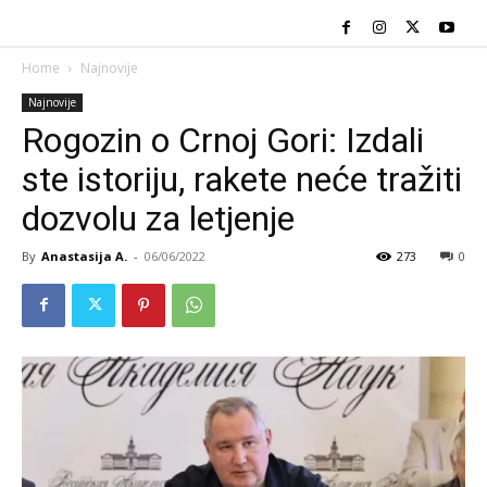
Home
Najnovije
Najnovije
Rogozin o Crnoj Gori: Izdali
ste istoriju, rakete neće tražiti
dozvolu za letjenje
By
Anastasija A.
-
06/06/2022
273
0