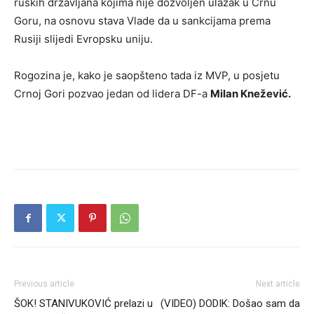
ruskih državljana kojima nije dozvoljen ulazak u Crnu
Goru, na osnovu stava Vlade da u sankcijama prema
Rusiji slijedi Evropsku uniju.
Rogozina je, kako je saopšteno tada iz MVP, u posjetu
Crnoj Gori pozvao jedan od lidera DF-a
Milan Knežević.
Previous article
Next article
ŠOK! STANIVUKOVIĆ prelazi u
(VIDEO) DODIK: Došao sam da