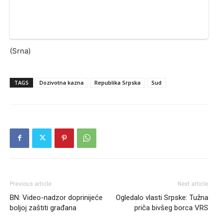
(Srna)
TAGS
Dozivotna kazna
Republika Srpska
Sud
Previous article
Next article
BN: Video-nadzor doprinijeće
Ogledalo vlasti Srpske: Tužna
boljoj zaštiti građana
priča bivšeg borca VRS