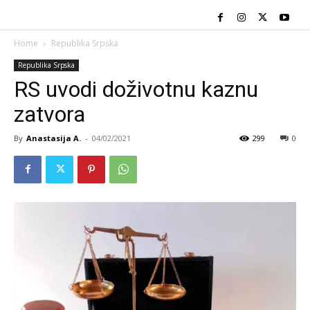
Home
Republika Srpska
Republika Srpska
RS uvodi doživotnu kaznu
zatvora
By
Anastasija A.
-
04/02/2021
299
0