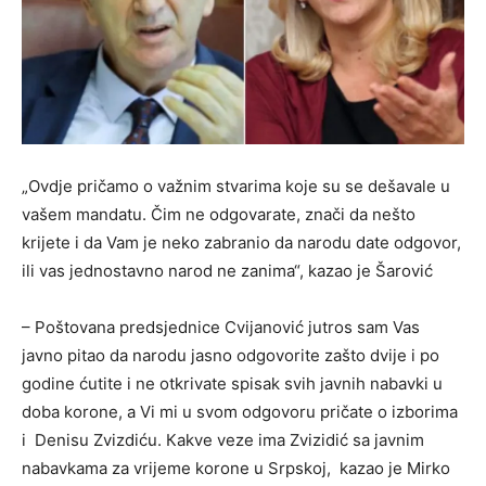
„Ovdje pričamo o važnim stvarima koje su se dešavale u
vašem mandatu. Čim ne odgovarate, znači da nešto
krijete i da Vam je neko zabranio da narodu date odgovor,
ili vas jednostavno narod ne zanima“, kazao je Šarović
– Poštovana predsjednice Cvijanović jutros sam Vas
javno pitao da narodu jasno odgovorite zašto dvije i po
godine ćutite i ne otkrivate spisak svih javnih nabavki u
doba korone, a Vi mi u svom odgovoru pričate o izborima
i Denisu Zvizdiću. Кakve veze ima Zvizidić sa javnim
nabavkama za vrijeme korone u Srpskoj, kazao je Mirko