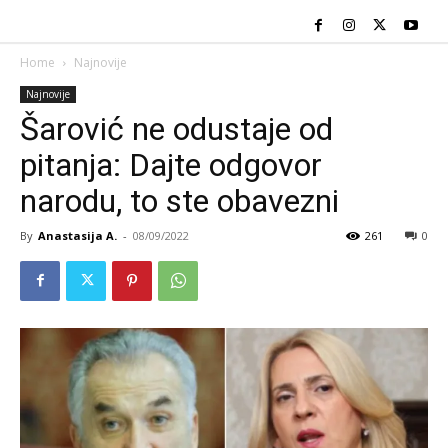
Home
Najnovije
Najnovije
Šarović ne odustaje od
pitanja: Dajte odgovor
narodu, to ste obavezni
By
Anastasija A.
-
08/09/2022
261
0