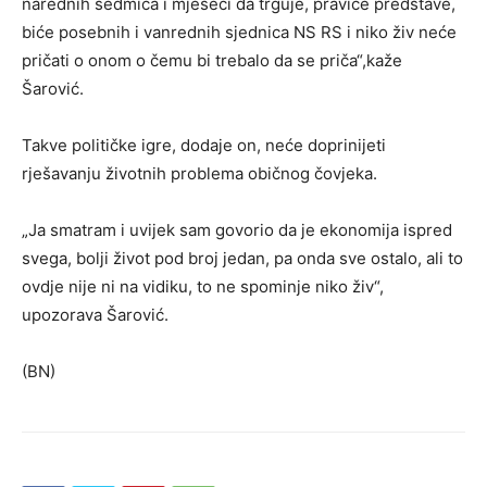
narednih sedmica i mjeseci da trguje, praviće predstave,
biće posebnih i vanrednih sjednica NS RS i niko živ neće
pričati o onom o čemu bi trebalo da se priča“,kaže
Šarović.
Takve političke igre, dodaje on, neće doprinijeti
rješavanju životnih problema običnog čovjeka.
„Ja smatram i uvijek sam govorio da je ekonomija ispred
svega, bolji život pod broj jedan, pa onda sve ostalo, ali to
ovdje nije ni na vidiku, to ne spominje niko živ“,
upozorava Šarović.
(BN)