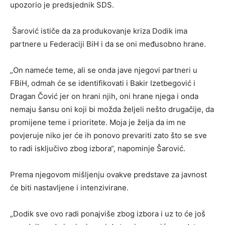
upozorio je predsjednik SDS.
Šarović ističe da za produkovanje kriza Dodik ima
partnere u Federaciji BiH i da se oni međusobno hrane.
„On nameće teme, ali se onda jave njegovi partneri u
FBiH, odmah će se identifikovati i Bakir Izetbegović i
Dragan Čović jer on hrani njih, oni hrane njega i onda
nemaju šansu oni koji bi možda željeli nešto drugačije, da
promijene teme i prioritete. Moja je želja da im ne
povjeruje niko jer će ih ponovo prevariti zato što se sve
to radi isključivo zbog izbora“, napominje Šarović.
Prema njegovom mišljenju ovakve predstave za javnost
će biti nastavljene i intenzivirane.
„Dodik sve ovo radi ponajviše zbog izbora i uz to će još