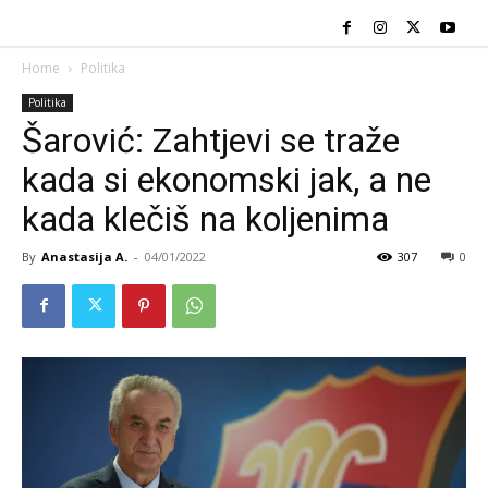
Home
Politika
Politika
Šarović: Zahtjevi se traže
kada si ekonomski jak, a ne
kada klečiš na koljenima
By
Anastasija A.
-
04/01/2022
307
0