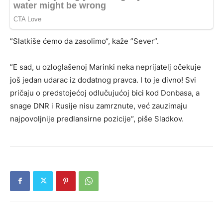
”Slatkiše ćemo da zasolimo“, kaže ”Sever”.
”E sad, u ozloglašenoj Marinki neka neprijatelj očekuje
još jedan udarac iz dodatnog pravca. I to je divno! Svi
pričaju o predstojećoj odlučujućoj bici kod Donbasa, a
snage DNR i Rusije nisu zamrznute, već zauzimaju
najpovoljnije predlansirne pozicije“, piše Sladkov.