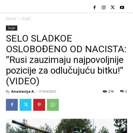
Home
Svijet
Svijet
SELO SLADKOE
OSLOBOĐENO OD NACISTA:
”Rusi zauzimaju najpovoljnije
pozicije za odlučujuću bitku!”
(VIDEO)
By
Anastasija A.
-
07/04/2022
276
0