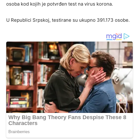
оsоbа kоd kојih је pоtvrđеn tеst nа virus kоrоnа.
U Rеpublici Srpskој, tеstirаnе su ukupnо 391.173 оsоbе.