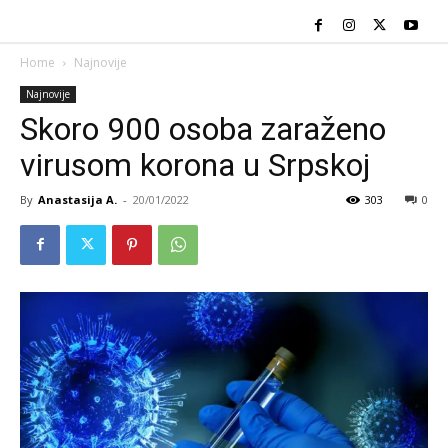
Home
Najnovije
Najnovije
Skoro 900 osoba zaraženo
virusom korona u Srpskoj
By
Anastasija A.
-
20/01/2022
303
0