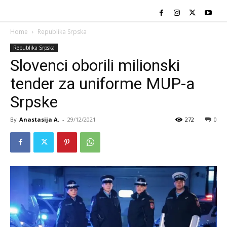
Home
Republika Srpska
Republika Srpska
Slovenci oborili milionski
tender za uniforme MUP-a
Srpske
By
Anastasija A.
-
29/12/2021
272
0