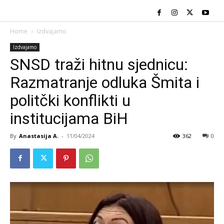
Home
Izdvajamo
Izdvajamo
SNSD traži hitnu sjednicu:
Razmatranje odluka Šmita i
politčki konflikti u
institucijama BiH
By
Anastasija A.
-
11/04/2024
362
0