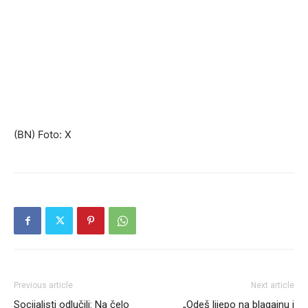
(BN) Foto: X
Previous article
Next article
Socijalisti odlučili: Na čelo
„Odeš lijepo na blagajnu i