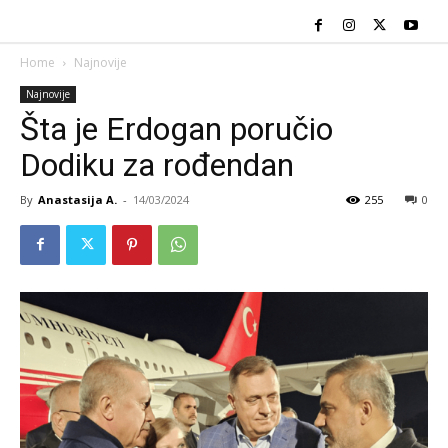
Home
Najnovije
Najnovije
Šta je Erdogan poručio
Dodiku za rođendan
By
Anastasija A.
-
14/03/2024
255
0