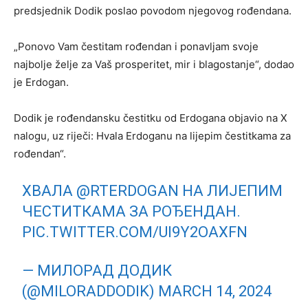
predsjednik Dodik poslao povodom njegovog rođendana.
„Ponovo Vam čestitam rođendan i ponavljam svoje
najbolje želje za Vaš prosperitet, mir i blagostanje“, dodao
je Erdogan.
Dodik je rođendansku čestitku od Erdogana objavio na X
nalogu, uz riječi: Hvala Erdoganu na lijepim čestitkama za
rođendan“.
ХВАЛА
@RTERDOGAN
НА ЛИЈЕПИМ
ЧЕСТИТКАМА ЗА РОЂЕНДАН.
PIC.TWITTER.COM/UI9Y2OAXFN
— МИЛОРАД ДОДИК
(@MILORADDODIK)
MARCH 14, 2024