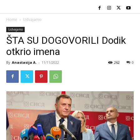
Home
Izdvajamo
Izdvajamo
ŠTA SU DOGOVORILI Dodik
otkrio imena
By
Anastasija A.
-
11/11/2022
262
0