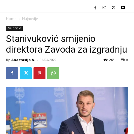
Home
Najnovije
Najnovije
Stanivuković smijenio
direktora Zavoda za izgradnju
By
Anastasija A.
-
04/04/2022
263
0