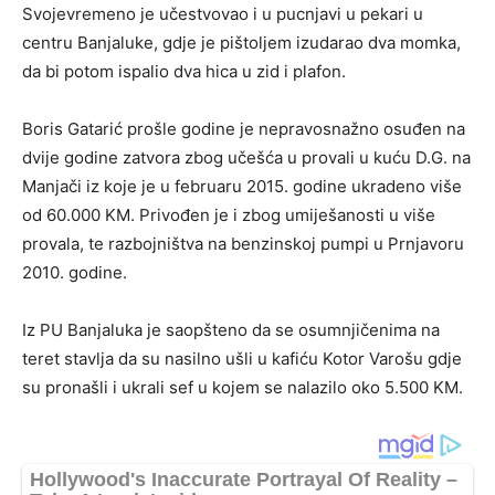
Svojevremeno je učestvovao i u pucnjavi u pekari u
centru Banjaluke, gdje je pištoljem izudarao dva momka,
da bi potom ispalio dva hica u zid i plafon.
Boris Gatarić prošle godine je nepravosnažno osuđen na
dvije godine zatvora zbog učešća u provali u kuću D.G. na
Manjači iz koje je u februaru 2015. godine ukradeno više
od 60.000 KM. Privođen je i zbog umiješanosti u više
provala, te razbojništva na benzinskoj pumpi u Prnjavoru
2010. godine.
Iz PU Banjaluka je saopšteno da se osumnjičenima na
teret stavlja da su nasilno ušli u kafiću Kotor Varošu gdje
su pronašli i ukrali sef u kojem se nalazilo oko 5.500 KM.