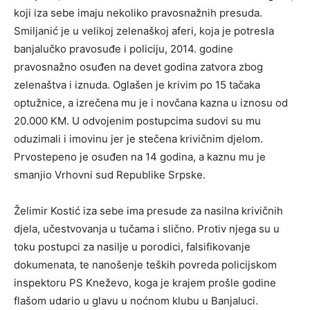
koji iza sebe imaju nekoliko pravosnažnih presuda.
Smiljanić je u velikoj zelenaškoj aferi, koja je potresla
banjalučko pravosuđe i policiju, 2014. godine
pravosnažno osuđen na devet godina zatvora zbog
zelenaštva i iznuda. Oglašen je krivim po 15 tačaka
optužnice, a izrečena mu je i novčana kazna u iznosu od
20.000 KM. U odvojenim postupcima sudovi su mu
oduzimali i imovinu jer je stečena krivičnim djelom.
Prvostepeno je osuđen na 14 godina, a kaznu mu je
smanjio Vrhovni sud Republike Srpske.
Želimir Kostić iza sebe ima presude za nasilna krivičnih
djela, učestvovanja u tučama i slično. Protiv njega su u
toku postupci za nasilje u porodici, falsifikovanje
dokumenata, te nanošenje teških povreda policijskom
inspektoru PS Kneževo, koga je krajem prošle godine
flašom udario u glavu u noćnom klubu u Banjaluci.