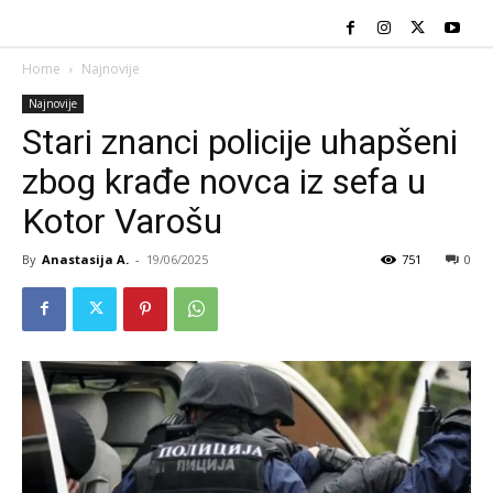
Home
Najnovije
Najnovije
Stari znanci policije uhapšeni
zbog krađe novca iz sefa u
Kotor Varošu
By
Anastasija A.
-
19/06/2025
751
0