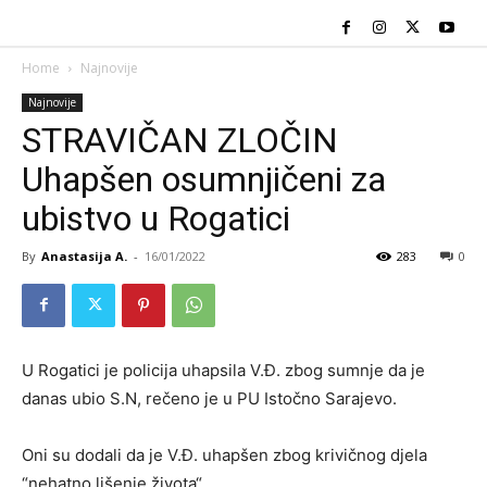
Home
Najnovije
Najnovije
STRAVIČAN ZLOČIN
Uhapšen osumnjičeni za
ubistvo u Rogatici
By
Anastasija A.
-
16/01/2022
283
0
U Rogatici je policija uhapsila V.Đ. zbog sumnje da je
danas ubio S.N, rečeno je u PU Istočno Sarajevo.
Oni su dodali da je V.Đ. uhapšen zbog krivičnog djela
“nehatno lišenje života“.