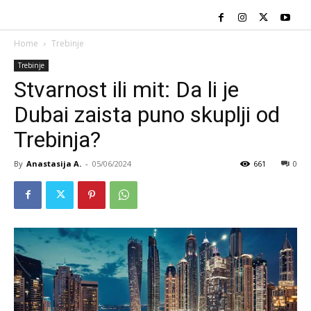
Home
Trebinje
Trebinje
Stvarnost ili mit: Da li je
Dubai zaista puno skuplji od
Trebinja?
By
Anastasija A.
-
05/06/2024
661
0