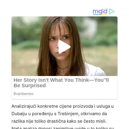
Analizirajući konkretne cijene proizvoda i usluga u
Dubaiju u poređenju s Trebinjem, otkrivamo da
razlika nije toliko drastična kako se često misli.
Naša analiza donosi zanimljive uvide u to koliko su