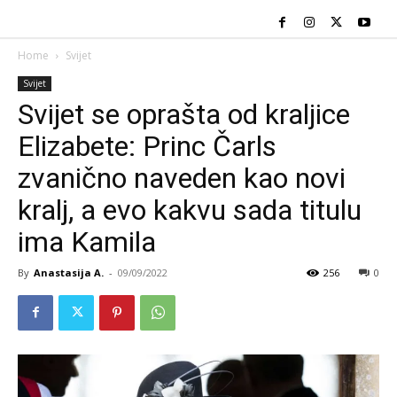
Home
Svijet
Svijet
Svijet se oprašta od kraljice
Elizabete: Princ Čarls
zvanično naveden kao novi
kralj, a evo kakvu sada titulu
ima Kamila
By
Anastasija A.
-
09/09/2022
256
0