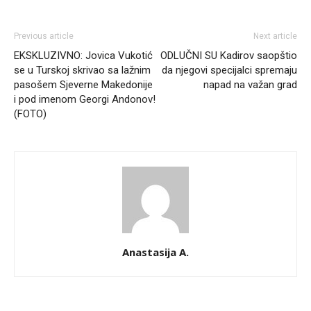
Previous article
Next article
EKSKLUZIVNO: Jovica Vukotić
ODLUČNI SU Kadirov saopštio
se u Turskoj skrivao sa lažnim
da njegovi specijalci spremaju
pasošem Sjeverne Makedonije
napad na važan grad
i pod imenom Georgi Andonov!
(FOTO)
Anastasija A.