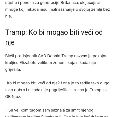
utjehe i ponosa za generacije Britanaca, uključujući
mnoge koji nikada nisu imali saznanje o svojoj zemlji bez
nje.
Tramp: Ko bi mogao biti veći od
nje
Bivši predsjednik SAD Donald Tramp nazvao je pokojnu
kraljicu Elizabetu velikom ženom, koja nikada nije
griješila.
-Ko bi mogao biti veći od nje? I ona je to radila tako dugo,
tako dobro i nikada nije pogriješila – rekao je Tramp za
GB Njuz.
– Sa velikom tugom sam saznala za smrt njenog
veličanstva kraljice Elizabete II. Ona je bila šef države sa