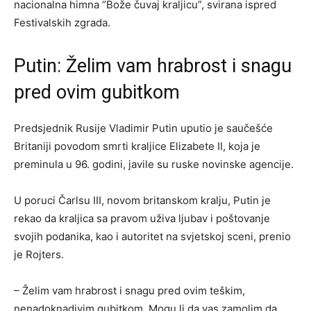
nacionalna himna “Bože čuvaj kraljicu”, svirana ispred
Festivalskih zgrada.
Putin: Želim vam hrabrost i snagu
pred ovim gubitkom
Predsjednik Rusije Vladimir Putin uputio je saučešće
Britaniji povodom smrti kraljice Elizabete II, koja je
preminula u 96. godini, javile su ruske novinske agencije.
U poruci Čarlsu III, novom britanskom kralju, Putin je
rekao da kraljica sa pravom uživa ljubav i poštovanje
svojih podanika, kao i autoritet na svjetskoj sceni, prenio
je Rojters.
– Želim vam hrabrost i snagu pred ovim teškim,
nenadoknadivim gubitkom. Mogu li da vas zamolim da