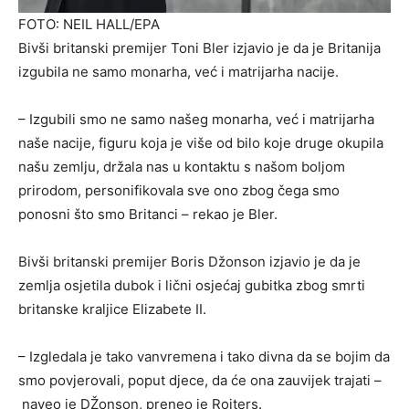
FOTO: NEIL HALL/EPA
Bivši britanski premijer Toni Bler izjavio je da je Britanija
izgubila ne samo monarha, već i matrijarha nacije.
– Izgubili smo ne samo našeg monarha, već i matrijarha
naše nacije, figuru koja je više od bilo koje druge okupila
našu zemlju, držala nas u kontaktu s našom boljom
prirodom, personifikovala sve ono zbog čega smo
ponosni što smo Britanci – rekao je Bler.
Bivši britanski premijer Boris Džonson izjavio je da je
zemlja osjetila dubok i lični osjećaj gubitka zbog smrti
britanske kraljice Elizabete II.
– Izgledala je tako vanvremena i tako divna da se bojim da
smo povjerovali, poput djece, da će ona zauvijek trajati –
naveo je DŽonson, preneo je Rojters.