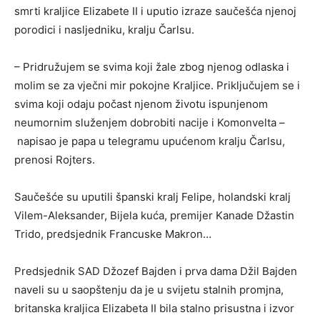
smrti kraljice Elizabete II i uputio izraze saučešća njenoj
porodici i nasljedniku, kralju Čarlsu.
– Pridružujem se svima koji žale zbog njenog odlaska i
molim se za vječni mir pokojne Kraljice. Priključujem se i
svima koji odaju počast njenom životu ispunjenom
neumornim služenjem dobrobiti nacije i Komonvelta –
napisao je papa u telegramu upućenom kralju Čarlsu,
prenosi Rojters.
Saučešće su uputili španski kralj Felipe, holandski kralj
Vilem-Aleksander, Bijela kuća, premijer Kanade Džastin
Trido, predsjednik Francuske Makron…
Predsjednik SAD Džozef Bajden i prva dama Džil Bajden
naveli su u saopštenju da je u svijetu stalnih promjna,
britanska kraljica Elizabeta II bila stalno prisustna i izvor