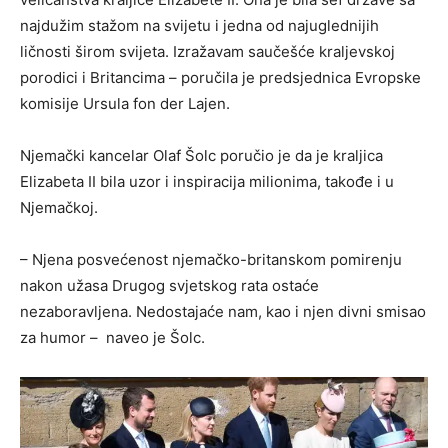
najdužim stažom na svijetu i jedna od najuglednijih
ličnosti širom svijeta. Izražavam saučešće kraljevskoj
porodici i Britancima – poručila je predsjednica Evropske
komisije Ursula fon der Lajen.
Njemački kancelar Olaf Šolc poručio je da je kraljica
Elizabeta II bila uzor i inspiracija milionima, takođe i u
Njemačkoj.
– Njena posvećenost njemačko-britanskom pomirenju
nakon užasa Drugog svjetskog rata ostaće
nezaboravljena. Nedostajaće nam, kao i njen divni smisao
za humor – naveo je Šolc.