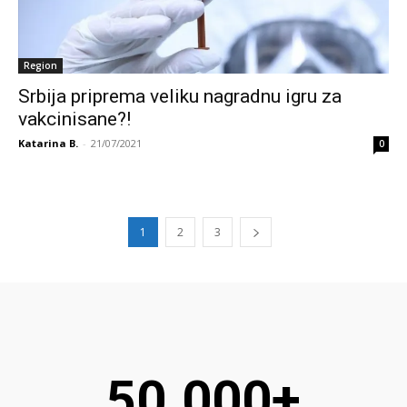
Region
Srbija priprema veliku nagradnu igru za
vakcinisane?!
Katarina B.
-
21/07/2021
0
1
2
3
50.000+