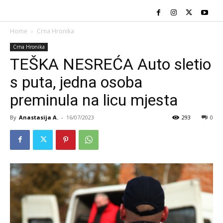
Home
Crna Hronika
Crna Hronika
TEŠKA NESREĆA Auto sletio
s puta, jedna osoba
preminula na licu mjesta
By
Anastasija A.
-
16/07/2023
293
0