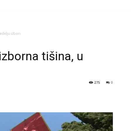
edelju izbori
zborna tišina, u
275
0