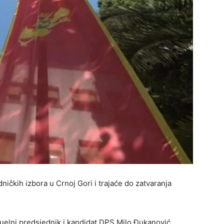
ničkih izbora u Crnoj Gori i trajaće do zatvaranja
uelni predsjednik i kandidat DPS Milo Đukanović,