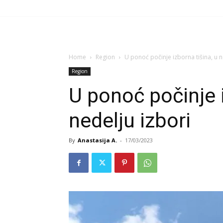
Home
Region
U ponoć počinje izborna tišina, u n
Region
U ponoć počinje i
nedelju izbori
By
Anastasija A.
-
17/03/2023