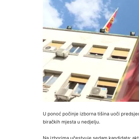
U ponoć počinje izborna tišina uoči predsjed
biračkih mjesta u nedjelju.
Na izborima učestvuje sedam kandidata: akt