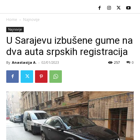
Home
Najnovije
Najnovije
U Sarajevu izbušene gume na
dva auta srpskih registracija
By
Anastasija A.
-
02/01/2023
257
0