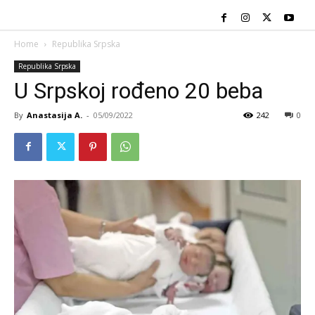
Home
Republika Srpska
Republika Srpska
U Srpskoj rođeno 20 beba
By
Anastasija A.
-
05/09/2022
242
0