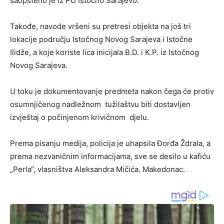
saopšteno je iz PU Istočno Sarajevo.
Takođe, navode vršeni su pretresi objekta na još tri
lokacije području Istočnog Novog Sarajeva i Istočne
Ilidže, a koje koriste lica inicijala B.D. i K.P. iz Istočnog
Novog Sarajeva.
U toku je dokumentovanje predmeta nakon čega će protiv
osumnjičenog nadležnom tužilaštvu biti dostavljen
izvještaj o počinjenom krivičnom djelu.
Prema pisanju medija, policija je uhapsila Đorđa Ždrala, a
prema nezvaničnim informacijama, sve se desilo u kafiću
„Perla“, vlasništva Aleksandra Mičića. Makedonac.