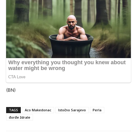
(BN)
TAGS
Aco Makedonac
Istočno Sarajevo
Perla
đorđe ždrale