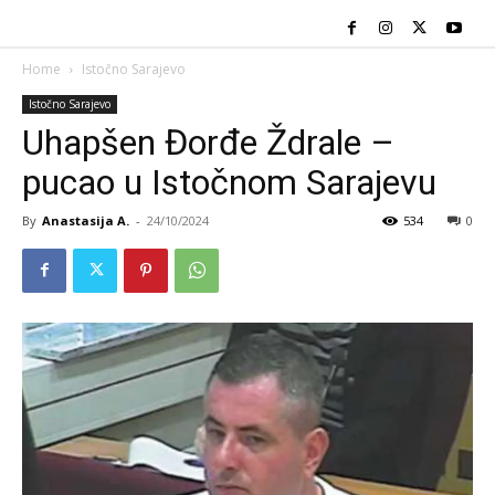
Home
Istočno Sarajevo
Istočno Sarajevo
Uhapšen Đorđe Ždrale –
pucao u Istočnom Sarajevu
By
Anastasija A.
-
24/10/2024
534
0