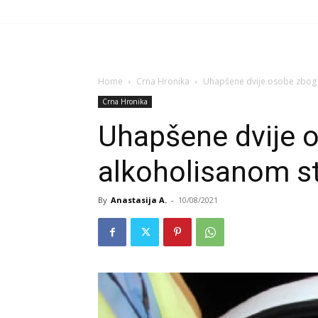
Home
Crna Hronika
Uhapšene dvije osobe zbog 
Crna Hronika
Uhapšene dvije 
alkoholisanom s
By
Anastasija A.
-
10/08/2021