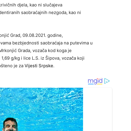
ivičnih djela, kao ni slučajeva
identiranih saobraćajnih nezgoda, kao ni
konjić Grad, 09.08.2021. godine,
ovama bezbjednosti saobraćaja na putevima u
 iz Mrkonjić Grada, vozača kod koga je
69 g/kg i lice L.S. iz Šipova, vozača koji
pšteno je za
Vijesti Srpske
.