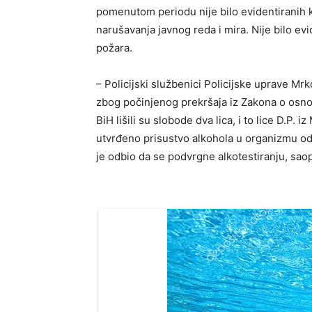
pomenutom periodu nije bilo evidentiranih kr
narušavanja javnog reda i mira. Nije bilo ev
požara.
– Policijski službenici Policijske uprave Mr
zbog počinjenog prekršaja iz Zakona o osn
BiH lišili su slobode dva lica, i to lice D.P.
utvrđeno prisustvo alkohola u organizmu od 1,
je odbio da se podvrgne alkotestiranju, sao