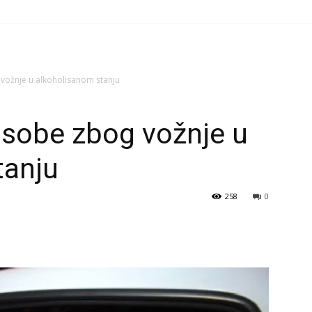
vožnje u alkoholisanom stanju
osobe zbog vožnje u
tanju
258
0