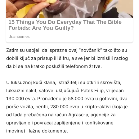
Zatim su uspjeli da isprazne ovaj “novčanik” tako što su
dobili ključ za pristup ili šifru, a sve jer bi izmislili razlog
da bi se na kratko poslužili telefonom žrtve.
U luksuznoj kući klana, istražitelji su otkrili skrovišta,
luksuzni nakit, satove, uključujući Patek Filip, vrijedan
130.000 evra. Pronađeno je 58.000 evra u gotovini, dva
porše vozila, bentli, 280.000 evra u kripto-aktivi (koja je
od tada prebačena na račun Agrasc-a, agencije za
upravljanje i povraćaj zaplijenjene i konfiskovane
imovine) i lažne dokumente.