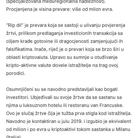
(specijalizovana međuregionalna nadležnost).
Procjenjena je visina prevare: više od milon evra.
“Rip dil” je prevara koja se sastoji u ulivanju povjerenja
žrtvi, prilikom predlaganja investicionih transakcija sa
ciljem krađe gotovine ili dragocjenosti zamjenjujući ih
falsifikatima. Inače, riječ je o prevari koja se brzo širi u
oblasti kriptovaluta. Upravo su sumnje u otuđivanje
kripto-aktivne valute dovele istražitelje na trag ovoj
porodici.
Osumnjičeni su se navodno predstavljali kao bogati
investitori. Ubjeđivali su svoje žrtve da se sastanu sa
njima u luksuznom hotelu ili restoranu van Francuske.
Ovo je slučaj žrtve čija je tužba prva stigla kod istražitelja.
Navodno je kontaktiran u julu 2019. i izgubio je ekvivalent
od milion i po evra u kriptoaktivi tokom sastanka u Milanu
(Italija).