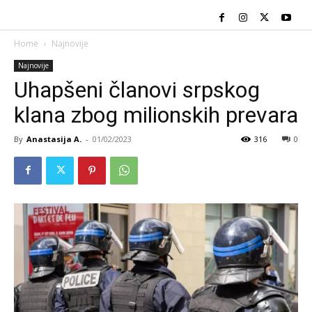
Home
Najnovije
Najnovije
Uhapšeni članovi srpskog
klana zbog milionskih prevara
By
Anastasija A.
-
01/02/2023
316
0