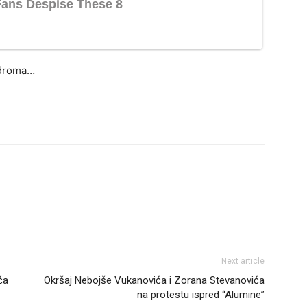
odroma…
Next article
ća
Okršaj Nebojše Vukanovića i Zorana Stevanovića
na protestu ispred “Alumine”