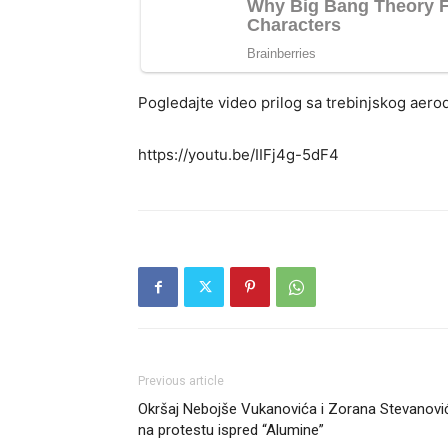
Pogledajte video prilog sa trebinjskog aer
https://youtu.be/IIFj4g-5dF4
Previous article
Okršaj Nebojše Vukanovića i Zorana Stevanovi
na protestu ispred “Alumine”