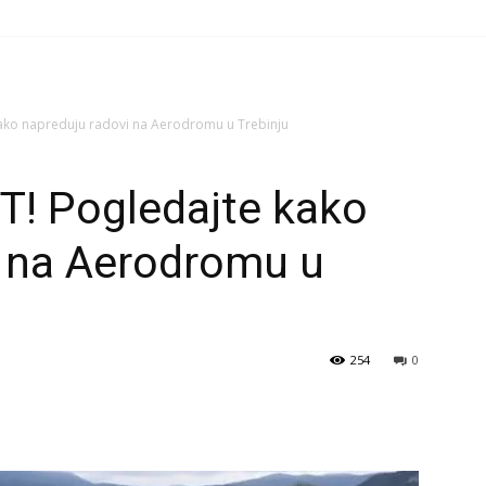
ako napreduju radovi na Aerodromu u Trebinju
! Pogledajte kako
i na Aerodromu u
254
0