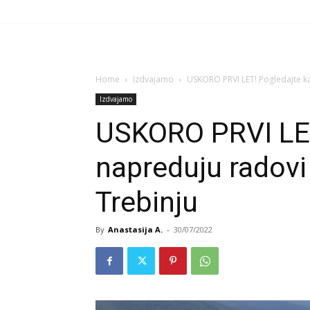
Home
Izdvajamo
USKORO PRVI LET! Pogledajte k
Izdvajamo
USKORO PRVI LET
napreduju radov
Trebinju
By
Anastasija A.
-
30/07/2022