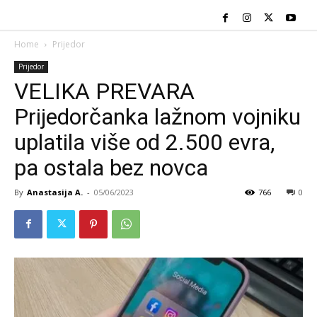
Home
Prijedor
Prijedor
VELIKA PREVARA
Prijedorčanka lažnom vojniku
uplatila više od 2.500 evra,
pa ostala bez novca
By
Anastasija A.
-
05/06/2023
766
0