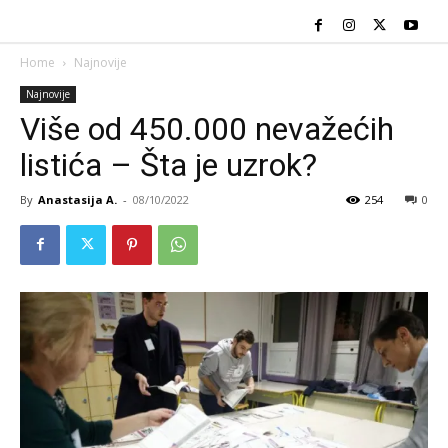
Home
Najnovije
Najnovije
Više od 450.000 nevažećih
listića – Šta je uzrok?
By
Anastasija A.
-
08/10/2022
254
0