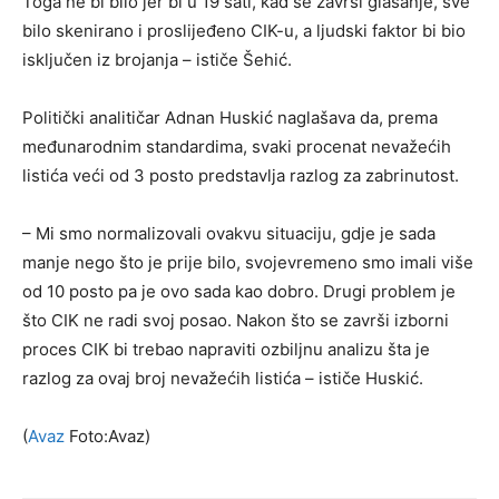
Toga ne bi bilo jer bi u 19 sati, kad se završi glasanje, sve
bilo skenirano i proslijeđeno CIK-u, a ljudski faktor bi bio
isključen iz brojanja – ističe Šehić.
Politički analitičar Adnan Huskić naglašava da, prema
međunarodnim standardima, svaki procenat nevažećih
listića veći od 3 posto predstavlja razlog za zabrinutost.
– Mi smo normalizovali ovakvu situaciju, gdje je sada
manje nego što je prije bilo, svojevremeno smo imali više
od 10 posto pa je ovo sada kao dobro. Drugi problem je
što CIK ne radi svoj posao. Nakon što se završi izborni
proces CIK bi trebao napraviti ozbiljnu analizu šta je
razlog za ovaj broj nevažećih listića – ističe Huskić.
(
Avaz
Foto:Avaz)