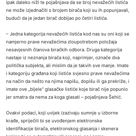
ipak daleko niži te pojašnjava da se broj nevažećih listića
ne može izjednačiti s brojem birača koji su ih popunjavali,
budući da je jedan birač dobijao po četiri listića.
– Jedna kategorija nevažećih listića kod nas su oni koji se
namjerno prave nevažećima zloupotrebom položaja
nesavjesnih članova biračkih odbora. Druga kategorija
nastaje iz neznanja birača koji, naprimjer, označe dva
politička subjekta, ali mislim da je takvih sve manje. Imate
i kategoriju građana koji listiće svjesno prave nevažećima
na način da nešto na njima napišu, dopišu ili ga prekriže, i
imate ove „bijele“ glasačke listiće koje birač nije popunio
jer smatra da nema za koga glasati – pojašnjava Šehić.
Ovakvi podaci, koji uvijek izazivaju sumnje u izborne
krađe, spriječili bi se uvođenjem elektronske
identifikacije birača, elektronskog glasanja i skenera