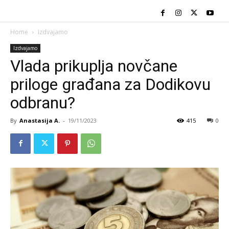
Home
Izdvajamo
Izdvajamo
Vlada prikuplja novčane
priloge građana za Dodikovu
odbranu?
By
Anastasija A.
-
19/11/2023
415
0