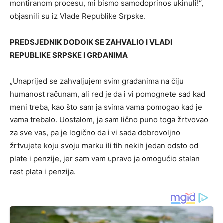
montiranom procesu, mi bismo samodoprinos ukinuli!“,
objasnili su iz Vlade Republike Srpske.
PREDSJEDNIK DODOIK SE ZAHVALIO I VLADI
REPUBLIKE SRPSKE I GRĐANIMA
„Unaprijed se zahvaljujem svim građanima na čiju
humanost računam, ali red je da i vi pomognete sad kad
meni treba, kao što sam ja svima vama pomogao kad je
vama trebalo. Uostalom, ja sam lično puno toga žrtvovao
za sve vas, pa je logično da i vi sada dobrovoljno
žrtvujete koju svoju marku ili tih nekih jedan odsto od
plate i penzije, jer sam vam upravo ja omogućio stalan
rast plata i penzija.