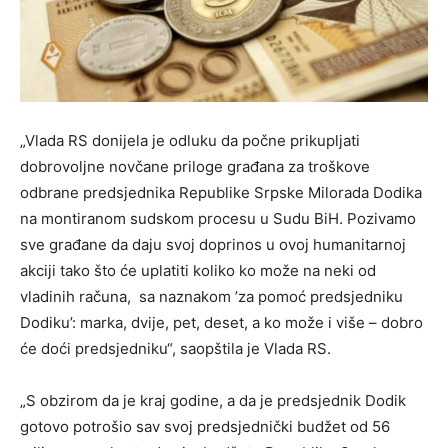
„Vlada RS donijela je odluku da počne prikupljati
dobrovoljne novčane priloge građana za troškove
odbrane predsjednika Republike Srpske Milorada Dodika
na montiranom sudskom procesu u Sudu BiH. Pozivamo
sve građane da daju svoj doprinos u ovoj humanitarnoj
akciji tako što će uplatiti koliko ko može na neki od
vladinih računa, sa naznakom ’za pomoć predsjedniku
Dodiku’: marka, dvije, pet, deset, a ko može i više – dobro
će doći predsjedniku“, saopštila je Vlada RS.
„S obzirom da je kraj godine, a da je predsjednik Dodik
gotovo potrošio sav svoj predsjednički budžet od 56