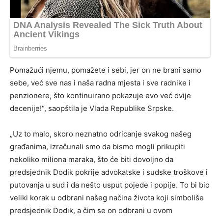
Pomažući njemu, pomažete i sebi, jer on ne brani samo
sebe, već sve nas i naša radna mjesta i sve radnike i
penzionere, što kontinuirano pokazuje evo već dvije
decenije!“, saopštila je Vlada Republike Srpske.
„Uz to malo, skoro neznatno odricanje svakog našeg
građanima, izračunali smo da bismo mogli prikupiti
nekoliko miliona maraka, što će biti dovoljno da
predsjednik Dodik pokrije advokatske i sudske troškove i
putovanja u sud i da nešto usput pojede i popije. To bi bio
veliki korak u odbrani našeg načina života koji simboliše
predsjednik Dodik, a čim se on odbrani u ovom