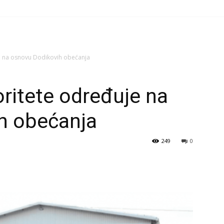
je na osnovu Dodikovih obećanja
oritete određuje na
h obećanja
249
0