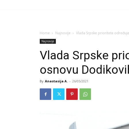
Home
Najnovije
Vlada Srpske prioritete određu
Najnovije
Vlada Srpske pri
osnovu Dodikovi
By
Anastasija A.
-
26/05/2021