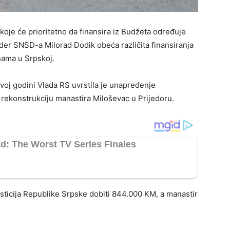
oje će prioritetno da finansira iz Budžeta određuje
ider SNSD-a Milorad Dodik obeća različita finansiranja
nama u Srpskoj.
ovoj godini Vlada RS uvrstila je unapređenje
 i rekonstrukciju manastira Miloševac u Prijedoru.
esticija Republike Srpske dobiti 844.000 KM, a manastir