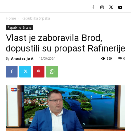
Home
Republika Srpska
Republika Srpska
Vlast je zaboravila Brod,
dopustili su propast Rafinerije
By
Anastasija A.
-
12/09/2024
969
0