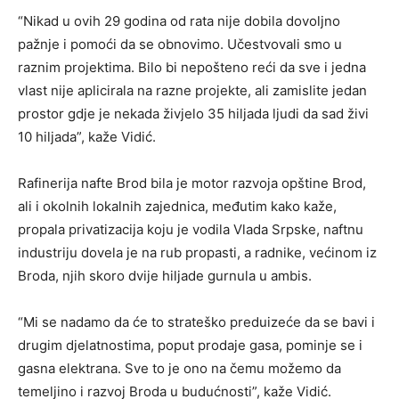
“Nikad u ovih 29 godina od rata nije dobila dovoljno
pažnje i pomoći da se obnovimo. Učestvovali smo u
raznim projektima. Bilo bi nepošteno reći da sve i jedna
vlast nije aplicirala na razne projekte, ali zamislite jedan
prostor gdje je nekada živjelo 35 hiljada ljudi da sad živi
10 hiljada”, kaže Vidić.
Rafinerija nafte Brod bila je motor razvoja opštine Brod,
ali i okolnih lokalnih zajednica, međutim kako kaže,
propala privatizacija koju je vodila Vlada Srpske, naftnu
industriju dovela je na rub propasti, a radnike, većinom iz
Broda, njih skoro dvije hiljade gurnula u ambis.
“Mi se nadamo da će to strateško preduizeće da se bavi i
drugim djelatnostima, poput prodaje gasa, pominje se i
gasna elektrana. Sve to je ono na čemu možemo da
temeljino i razvoj Broda u budućnosti”, kaže Vidić.