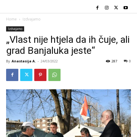
Home
Izdvajamo
Izdvajamo
„Vlast nije htjela da ih čuje, ali
grad Banjaluka jeste“
By
Anastasija A.
-
24/03/2022
287
0