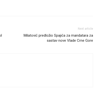
Next article
ol
Milatović predložio Spajića za mandatara za
sastav nove Vlade Crne Gore