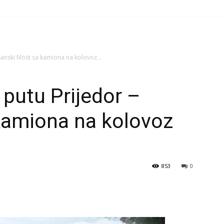
Sanski Most sa kamiona na kolovoz...
 putu Prijedor –
kamiona na kolovoz
853
0