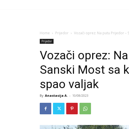
Home
Prijedor
Vozači oprez: Na putu Prijedor – 
Prijedor
Vozači oprez: Na
Sanski Most sa 
spao valjak
By
Anastasija A.
-
10/08/2023