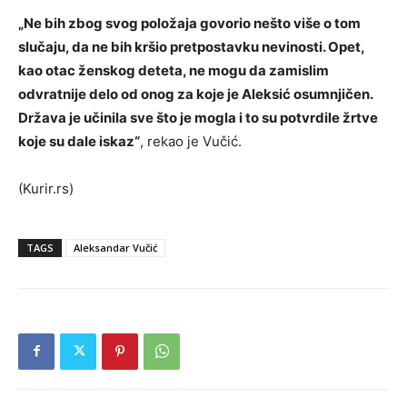
„Ne bih zbog svog položaja govorio nešto više o tom
slučaju, da ne bih kršio pretpostavku nevinosti. Opet,
kao otac ženskog deteta, ne mogu da zamislim
odvratnije delo od onog za koje je Aleksić osumnjičen.
Država je učinila sve što je mogla i to su potvrdile žrtve
koje su dale iskaz“
, rekao je Vučić.
(Kurir.rs)
TAGS
Aleksandar Vučić