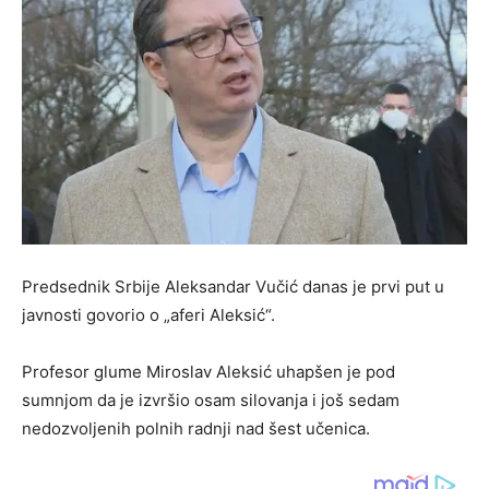
Predsednik Srbije Aleksandar Vučić danas je prvi put u
javnosti govorio o „aferi Aleksić“.
Profesor glume Miroslav Aleksić uhapšen je pod
sumnjom da je izvršio osam silovanja i još sedam
nedozvoljenih polnih radnji nad šest učenica.