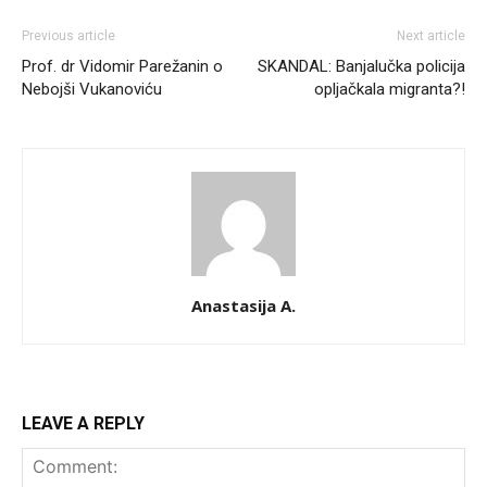
Previous article
Next article
Prof. dr Vidomir Parežanin o
SKANDAL: Banjalučka policija
Nebojši Vukanoviću
opljačkala migranta?!
Anastasija A.
LEAVE A REPLY