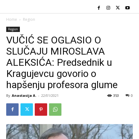
Home
Region
Region
VUČIĆ SE OGLASIO O
SLUČAJU MIROSLAVA
ALEKSIĆA: Predsednik u
Kragujevcu govorio o
hapšenju profesora glume
By
Anastasija A.
-
22/01/2021
353
0