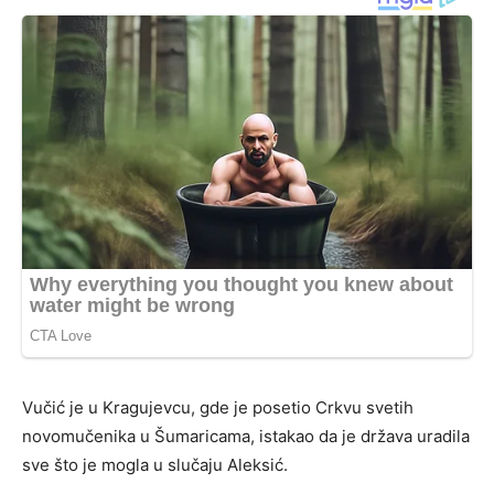
Vučić je u Kragujevcu, gde je posetio Crkvu svetih
novomučenika u Šumaricama, istakao da je država uradila
sve što je mogla u slučaju Aleksić.