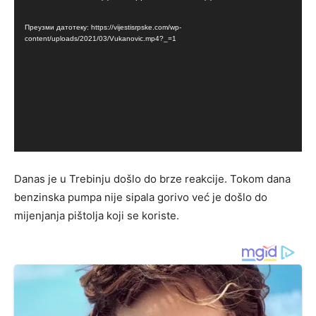
видео
Преузми датотеку: https://vijestisrpske.com/wp-
записа
content/uploads/2021/03/Vukanovic.mp4?_=1
Danas je u Trebinju došlo do brze reakcije. Tokom dana
benzinska pumpa nije sipala gorivo već je došlo do
mijenjanja pištolja koji se koriste.