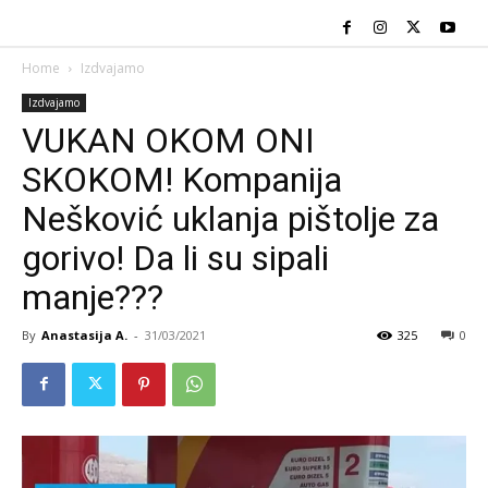
Home
Izdvajamo
Izdvajamo
VUKAN OKOM ONI
SKOKOM! Kompanija
Nešković uklanja pištolje za
gorivo! Da li su sipali
manje???
By
Anastasija A.
-
31/03/2021
325
0