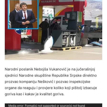
Narodni poslanik Nebojša Vukanović je na jučerašnjoj
sjednici Narodne skupštine Republike Srpske direktno
prozvao kompaniju Nešković i pozvao inspekcijske
organe da reaguju i provjere koliko koji pištolj izbacuje
goriva kao i kakav je kvalitet goriva.
Прегледач
Media error: Format(s) not supported or source(s) not found