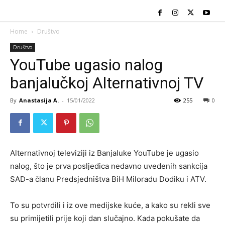
Home
Društvo
Društvo
YouTube ugasio nalog
banjalučkoj Alternativnoj TV
By
Anastasija A.
-
15/01/2022
255
0
Alternativnoj televiziji iz Banjaluke YouTube je ugasio
nalog, što je prva posljedica nedavno uvedenih sankcija
SAD-a članu Predsjedništva BiH Miloradu Dodiku i ATV.
To su potvrdili i iz ove medijske kuće, a kako su rekli sve
su primijetili prije koji dan slučajno. Kada pokušate da