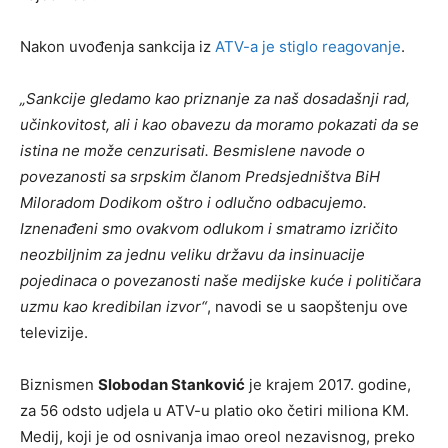
Nakon uvođenja sankcija iz
ATV-a je stiglo reagovanje
.
„Sankcije gledamo kao priznanje za naš dosadašnji rad,
učinkovitost, ali i kao obavezu da moramo pokazati da se
istina ne može cenzurisati. Besmislene navode o
povezanosti sa srpskim članom Predsjedništva BiH
Miloradom Dodikom oštro i odlučno odbacujemo.
Iznenađeni smo ovakvom odlukom i smatramo izričito
neozbiljnim za jednu veliku državu da insinuacije
pojedinaca o povezanosti naše medijske kuće i političara
uzmu kao kredibilan izvor“
, navodi se u saopštenju ove
televizije.
Biznismen
Slobodan Stanković
je krajem 2017. godine,
za 56 odsto udjela u ATV-u platio oko četiri miliona KM.
Medij, koji je od osnivanja imao oreol nezavisnog, preko