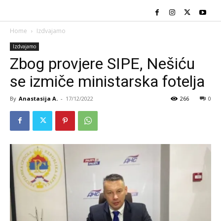
Home
Izdvajamo
Izdvajamo
Zbog provjere SIPE, Nešiću
se izmiče ministarska fotelja
By
Anastasija A.
-
17/12/2022
266
0