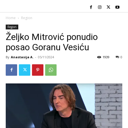
Home
Region
Region
Željko Mitrović ponudio
posao Goranu Vesiću
By
Anastasija A.
-
05/11/2024
1939
0